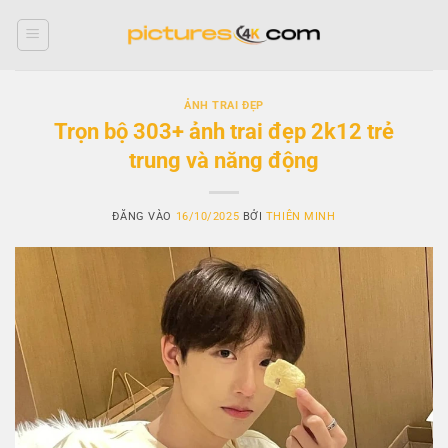
Bỏ
qua
nội
dung
ẢNH TRAI ĐẸP
Trọn bộ 303+ ảnh trai đẹp 2k12 trẻ
trung và năng động
ĐĂNG VÀO
16/10/2025
BỞI
THIÊN MINH