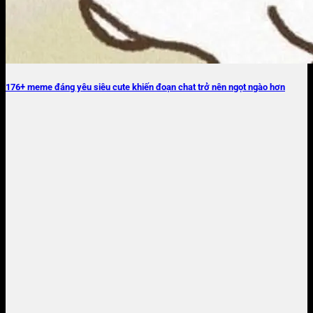
176+ meme đáng yêu siêu cute khiến đoạn chat trở nên ngọt ngào hơn