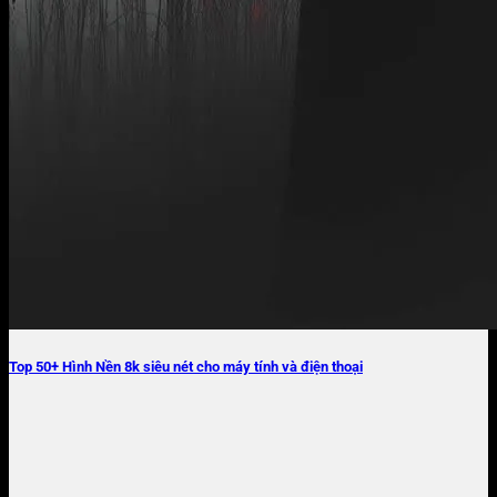
Top 50+ Hình Nền 8k siêu nét cho máy tính và điện thoại