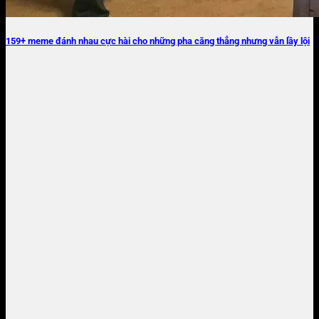
159+ meme đánh nhau cực hài cho những pha căng thẳng nhưng vẫn lầy lội