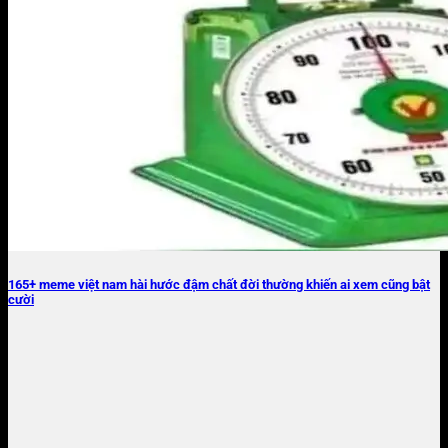
165+ meme việt nam hài hước đậm chất đời thường khiến ai xem cũng bật
cười