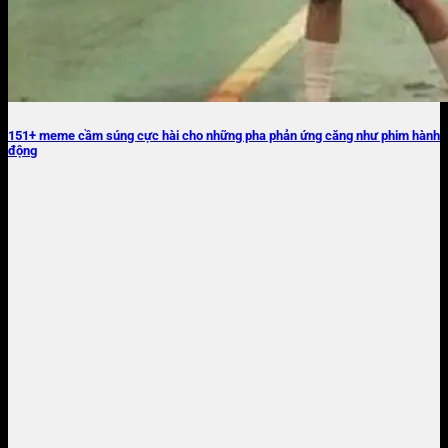
151+ meme cầm súng cực hài cho những pha phản ứng căng như phim hành
động