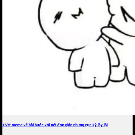
169+ meme vẽ hài hước với nét đơn giản nhưng cực kỳ lầy lội