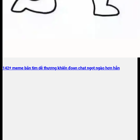
142+ meme bắn tim dễ thương khiến đoạn chat ngọt ngào hơn hẳn