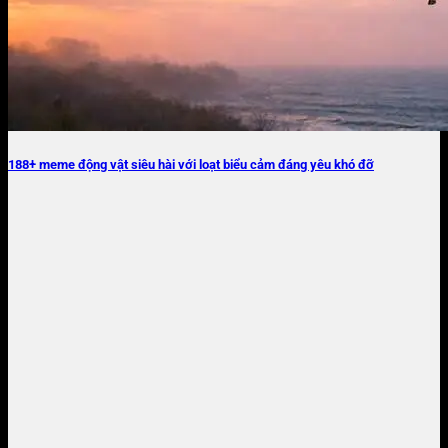
188+ meme động vật siêu hài với loạt biểu cảm đáng yêu khó đỡ