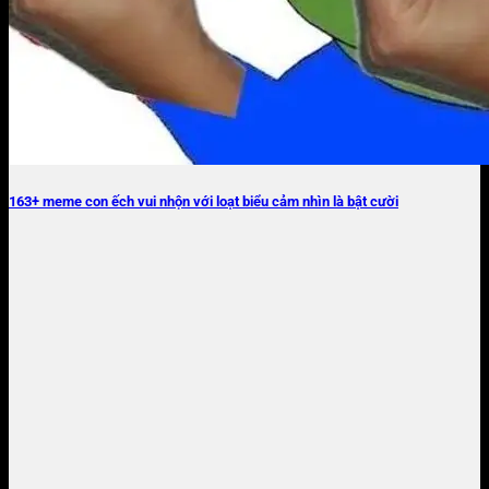
163+ meme con ếch vui nhộn với loạt biểu cảm nhìn là bật cười