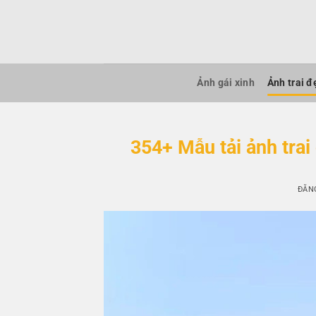
Bỏ
qua
nội
dung
Ảnh gái xinh
Ảnh trai đ
354+ Mẫu tải ảnh trai
ĐĂN