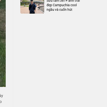
Sưu tầm 381+ ảnh trai
đẹp Campuchia cool
ngầu và cuốn hút
ây
o