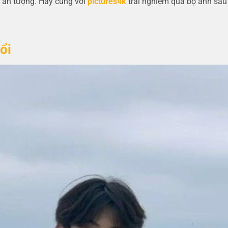
 ấn tượng. Hãy cùng với
pictures4k
trải nghiệm qua bộ ảnh sau
ổi