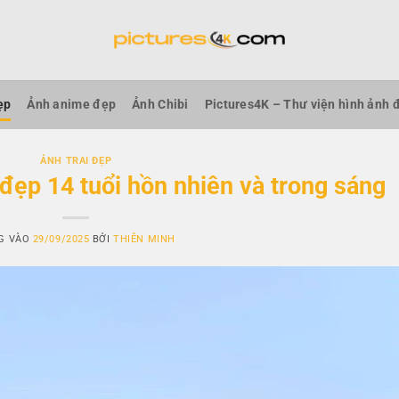
ẹp
Ảnh anime đẹp
Ảnh Chibi
Pictures4K – Thư viện hình ảnh 
ẢNH TRAI ĐẸP
 đẹp 14 tuổi hồn nhiên và trong sáng
G VÀO
29/09/2025
BỞI
THIÊN MINH