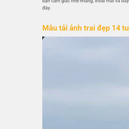
bạn cảm giác nhẹ nhàng, thoải mái và đầy
đây.
Mẫu tải ảnh trai đẹp 14 tu