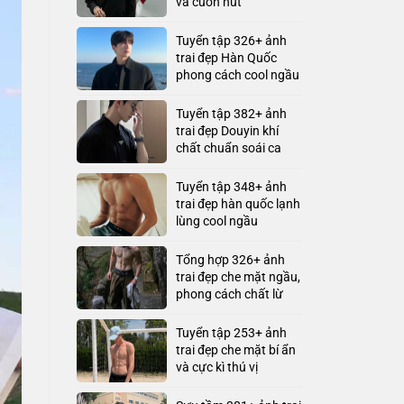
và cuốn hút
Tuyển tập 326+ ảnh
trai đẹp Hàn Quốc
phong cách cool ngầu
Tuyển tập 382+ ảnh
trai đẹp Douyin khí
chất chuẩn soái ca
Tuyển tập 348+ ảnh
trai đẹp hàn quốc lạnh
lùng cool ngầu
Tổng hợp 326+ ảnh
trai đẹp che mặt ngầu,
phong cách chất lừ
Tuyển tập 253+ ảnh
trai đẹp che mặt bí ẩn
và cực kì thú vị