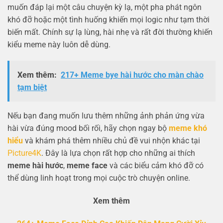
muốn đáp lại một câu chuyện kỳ lạ, một pha phát ngôn
khó đỡ hoặc một tình huống khiến mọi logic như tạm thời
biến mất. Chính sự lạ lùng, hài nhẹ và rất đời thường khiến
kiểu meme này luôn dễ dùng.
Xem thêm:
217+ Meme bye hài hước cho màn chào
tạm biệt
Nếu bạn đang muốn lưu thêm những ảnh phản ứng vừa
hài vừa đúng mood bối rối, hãy chọn ngay bộ
meme khó
hiểu
và khám phá thêm nhiều chủ đề vui nhộn khác tại
Picture4K
. Đây là lựa chọn rất hợp cho những ai thích
meme hài hước
,
meme face
và các biểu cảm khó đỡ có
thể dùng linh hoạt trong mọi cuộc trò chuyện online.
Xem thêm