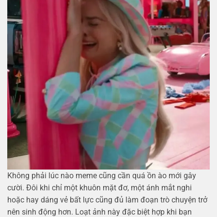
Không phải lúc nào meme cũng cần quá ồn ào mới gây
cười. Đôi khi chỉ một khuôn mặt đơ, một ánh mắt nghi
hoặc hay dáng vẻ bất lực cũng đủ làm đoạn trò chuyện trở
nên sinh động hơn. Loạt ảnh này đặc biệt hợp khi bạn