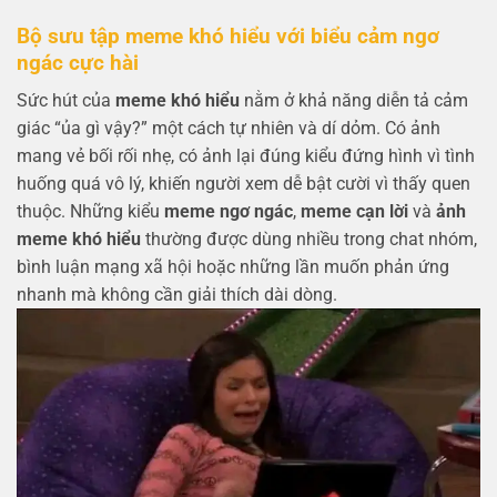
Bộ sưu tập meme khó hiểu với biểu cảm ngơ
ngác cực hài
Sức hút của
meme khó hiểu
nằm ở khả năng diễn tả cảm
giác “ủa gì vậy?” một cách tự nhiên và dí dỏm. Có ảnh
mang vẻ bối rối nhẹ, có ảnh lại đúng kiểu đứng hình vì tình
huống quá vô lý, khiến người xem dễ bật cười vì thấy quen
thuộc. Những kiểu
meme ngơ ngác
,
meme cạn lời
và
ảnh
meme khó hiểu
thường được dùng nhiều trong chat nhóm,
bình luận mạng xã hội hoặc những lần muốn phản ứng
nhanh mà không cần giải thích dài dòng.