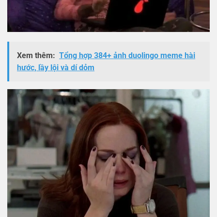
Xem thêm:
Tổng hợp 384+ ảnh duolingo meme hài
hước, lầy lội và dí dỏm