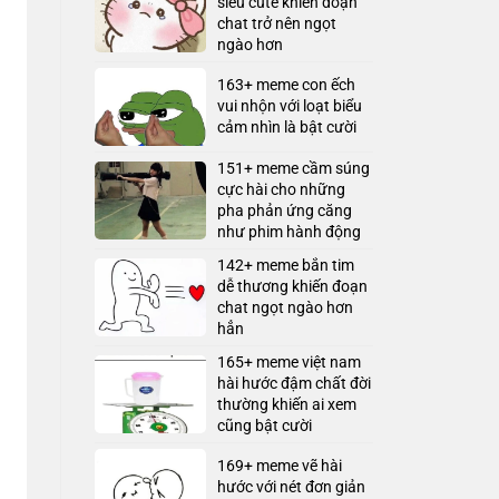
siêu cute khiến đoạn
chat trở nên ngọt
ngào hơn
163+ meme con ếch
vui nhộn với loạt biểu
cảm nhìn là bật cười
151+ meme cầm súng
cực hài cho những
pha phản ứng căng
như phim hành động
142+ meme bắn tim
dễ thương khiến đoạn
chat ngọt ngào hơn
hẳn
165+ meme việt nam
hài hước đậm chất đời
thường khiến ai xem
cũng bật cười
169+ meme vẽ hài
hước với nét đơn giản