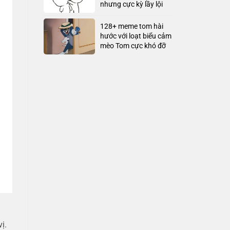
nhưng cực kỳ lầy lội
128+ meme tom hài
hước với loạt biểu cảm
mèo Tom cực khó đỡ
ị.