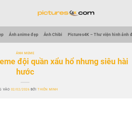
ẹp
Ảnh anime đẹp
Ảnh Chibi
Pictures4K – Thư viện hình ảnh 
ẢNH MEME
me đội quần xẩu hổ nhưng siêu hài
hước
G VÀO
02/02/2026
BỞI
THIÊN MINH