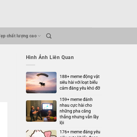
đẹp chất lượng cao
Hình Ảnh Liên Quan
188+ meme động vật
siêu hài với loạt biểu
cảm đáng yêu khó đỡ
159+ meme đánh
nhau cực hài cho
những pha căng
thẳng nhưng vẫn lầy
lội
176+ meme đáng yêu