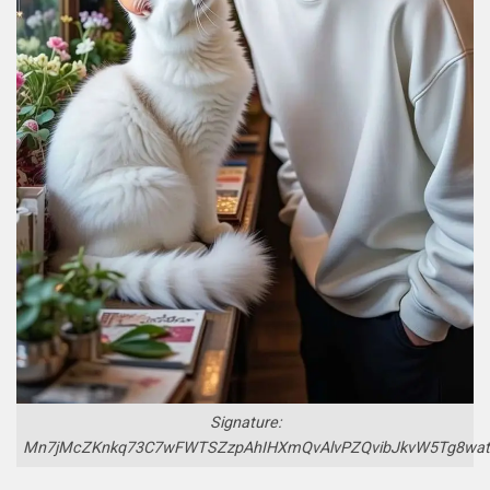
Signature:
Mn7jMcZKnkq73C7wFWTSZzpAhIHXmQvAlvPZQvibJkvW5Tg8wath