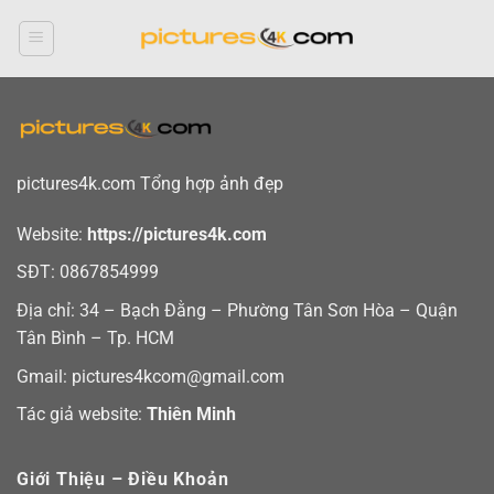
Bỏ
qua
nội
dung
pictures4k.com Tổng hợp ảnh đẹp
Website:
https://pictures4k.com
SĐT: 0867854999
Địa chỉ: 34 – Bạch Đằng – Phường Tân Sơn Hòa – Quận
Tân Bình – Tp. HCM
Gmail: pictures4kcom@gmail.com
Tác giả website:
Thiên Minh
Giới Thiệu – Điều Khoản