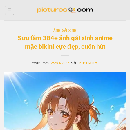
Bỏ
qua
nội
dung
ẢNH GÁI XINH
Sưu tầm 384+ ảnh gái xinh anime
mặc bikini cực đẹp, cuốn hút
ĐĂNG VÀO
28/04/2026
BỞI
THIÊN MINH