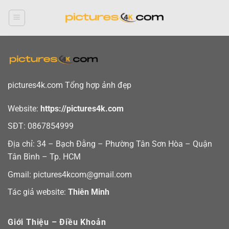
Bỏ
qua
nội
dung
pictures4k.com Tổng hợp ảnh đẹp
Website:
https://pictures4k.com
SĐT: 0867854999
Địa chỉ: 34 – Bạch Đằng – Phường Tân Sơn Hòa – Quận
Tân Bình – Tp. HCM
Gmail: pictures4kcom@gmail.com
Tác giả website:
Thiên Minh
Giới Thiệu – Điều Khoản