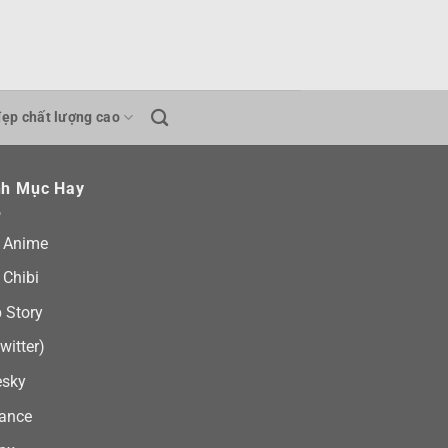
đẹp chất lượng cao
h Mục Hay
 Anime
 Chibi
 Story
witter)
esky
ance