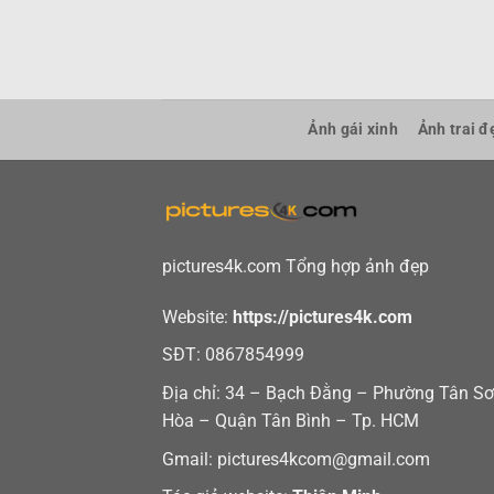
Bỏ
qua
nội
dung
Ảnh gái xinh
Ảnh trai đ
pictures4k.com Tổng hợp ảnh đẹp
Website:
https://pictures4k.com
SĐT: 0867854999
Địa chỉ: 34 – Bạch Đằng – Phường Tân S
Hòa – Quận Tân Bình – Tp. HCM
Gmail: pictures4kcom@gmail.com